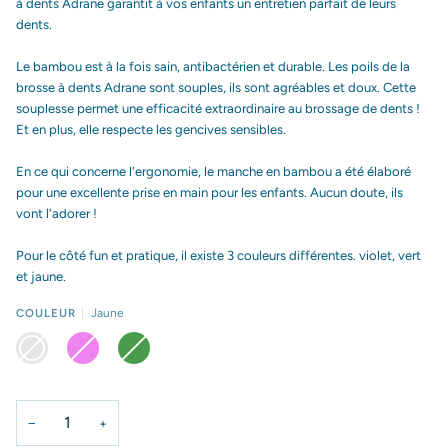
à dents Adrane garantit à vos enfants un entretien parfait de leurs
dents.
Le bambou est à la fois sain, antibactérien et durable. Les poils de la
brosse à dents Adrane sont souples, ils sont agréables et doux. Cette
souplesse permet une efficacité extraordinaire au brossage de dents !
Et en plus, elle respecte les gencives sensibles.
En ce qui concerne l'ergonomie, le manche en bambou a été élaboré
pour une excellente prise en main pour les enfants. Aucun doute, ils
vont l'adorer !
Pour le côté fun et pratique, il existe 3 couleurs différentes. violet, vert
et jaune.
COULEUR
Jaune
JAUNE
VIOLET
VERT
−
+