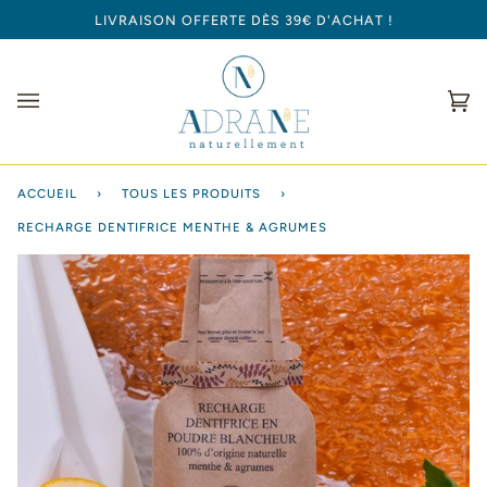
Passer
LIVRAISON OFFERTE DÈS 39€ D'ACHAT !
au
contenu
Pan
(0
ACCUEIL
›
TOUS LES PRODUITS
›
RECHARGE DENTIFRICE MENTHE & AGRUMES